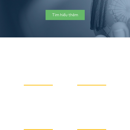
Tìm hiểu thêm
36/36
1590
ACT
SAT
8.5
116
IELTS
TOEFL