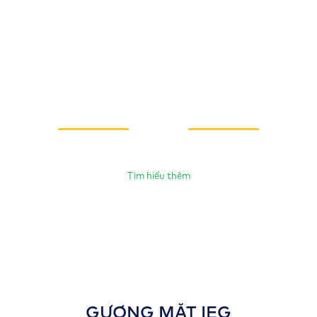
66
62
huy chương
huy chương
Toán IMSO
khoa học IMSO
Tìm hiểu thêm
GƯƠNG MẶT IEG