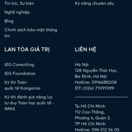
Tin tức, Sự kiện
Kỹ năng chuyên sâu
Nghề nghiệp
Blog
Chính sách bảo mật thông
tin
LAN TỎA GIÁ TRỊ
LIÊN HỆ
IEG Consulting
Hà Nội
128 Nguyễn Thái Học,
IEG Foundation
Ba Đình, Hà Nội
Kỳ thi Toán
Hotline: 0916688208
quốc tế Kangaroo
ĐT: (024) 71091099
Kỳ thi đánh giá năng lực
tư duy Toán học quốc tế -
Tp.Hồ Chí Minh
IMAS
112 Cao Thắng,
Phường 4, Quận 3,
TP Hồ Chí Minh
Hotline: 096 512 56 05