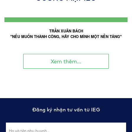
Cậu học trò với những góc nhìn đặc biệt,viết bài với những
ngôn từ thực sự “chạm” đến cảm xúc...
TRẦN XUÂN BÁCH
"NẾU MUỐN THÀNH CÔNG, HÃY CHO MÌNH MỘT NỀN TẢNG"
Xem thêm...
Đăng ký nhận tư vấn từ IEG