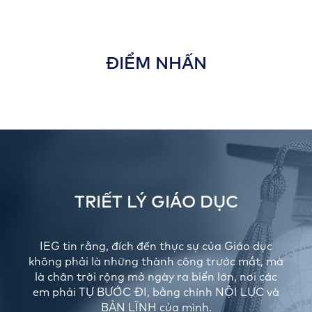
ĐIỂM NHẤN
TRIẾT LÝ GIÁO DỤC
IEG tin rằng, đích đến thực sự của Giáo dục
không phải là những thành công trước mắt, mà
là chân trời rộng mở ngày ra biển lớn, nơi các
em phải TỰ BƯỚC ĐI, bằng chính NỘI LỰC và
BẢN LĨNH của mình.